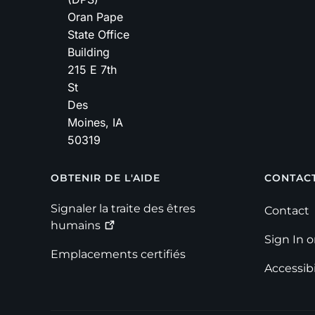
Oran Pape
State Office
Building
215 E 7th
St
Des
Moines
,
IA
50319
Footer
OBTENIR DE L'AIDE
CONTAC
Signaler la traite des êtres
Contact
humains
Sign In 
Emplacements certifiés
Accessibi