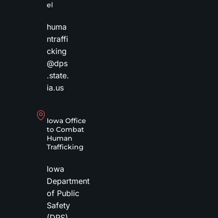
el
huma
ntraffi
cking
@dps
.state.
ia.us
Iowa Office
to Combat
Human
Trafficking
Iowa
Department
of Public
Safety
(DPS)