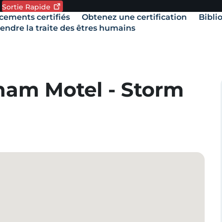
Sortie
Rapide
de langue. Langue actuelle:
ements certifiés
Obtenez une certification
Bibli
our
vigation
uitter
ndre la traite des êtres humains
e
ite
apidement,
tilisez
e
am Motel - Storm
outon
ortie
apide.