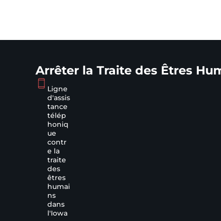
Arrêter la Traite des Êtres Hu
Ligne
d'assis
tance
télép
honiq
ue
contr
e la
traite
des
êtres
humai
ns
dans
l'Iowa