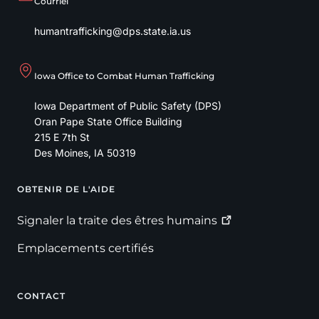
Courriel
humantrafficking@dps.state.ia.us
Iowa Office to Combat Human Trafficking
Iowa Department of Public Safety (DPS)
Oran Pape State Office Building
215 E 7th St
Des Moines
,
IA
50319
OBTENIR DE L'AIDE
Footer
Signaler la traite des êtres
humains
Emplacements certifiés
CONTACT