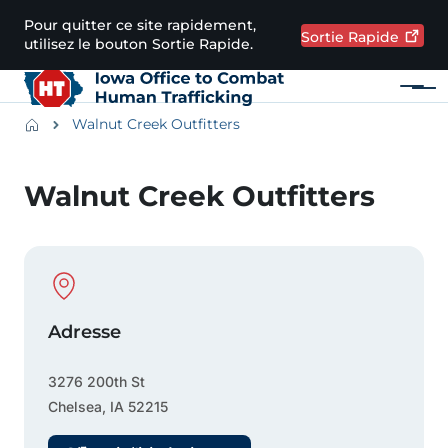
Passer au contenu principal
Pour quitter ce site rapidement,
Sortie
Rapide
utilisez le bouton Sortie Rapide.
Menu
Main navigation
Breadcrumbs
Walnut Creek Outfitters
Zone d'alerte
Walnut Creek Outfitters
Physical Location
Adresse
3276 200th St
Chelsea
,
IA
52215