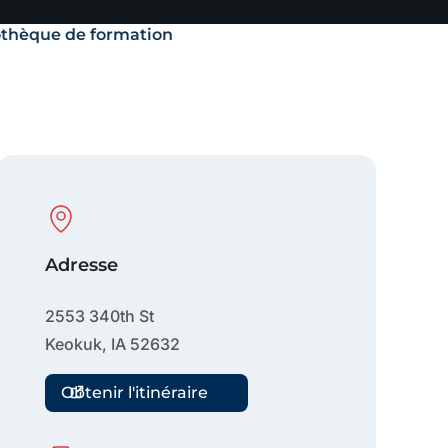
othèque de formation
Physical Location
Adresse
2553 340th St
Keokuk
,
IA
52632
Obtenir l'itinéraire