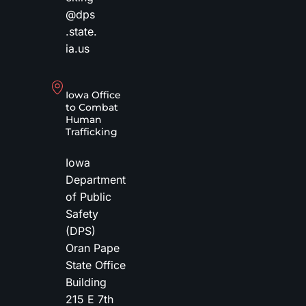
@dps
.state.
ia.us
Iowa Office
to Combat
Human
Trafficking
Iowa
Department
of Public
Safety
(DPS)
Oran Pape
State Office
Building
215 E 7th