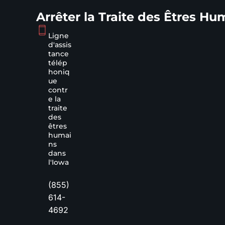
Arrêter la Traite des Êtres Hu
Ligne
d'assis
tance
télép
honiq
ue
contr
e la
traite
des
êtres
humai
ns
dans
l'Iowa
(855)
614-
4692