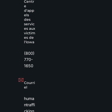
Centr
e
d'app
els
des
servic
es aux
victim
es de
l'Iowa
(800)
770-
1650
Courri
el
huma
ntraffi
cking