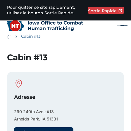
Passer au contenu principal
Pour quitter ce site rapidement,
Sortie
Rapide
utilisez le bouton Sortie Rapide.
Menu
Main navigation
Breadcrumbs
Cabin #13
Zone d'alerte
Cabin #13
Physical Location
Adresse
290 240th Ave.; #13
Arnolds Park
,
IA
51331