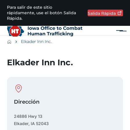
Pasar al contenido principal
Para salir de este sitio
rápidamente, use el botón Salida
Salida
Rápida
Rápida.
Menú
Main navigation
Breadcrumbs
Elkader Inn Inc.
Región de alertas
Elkader Inn Inc.
Physical Location
Dirección
24886 Hwy 13
Elkader
,
IA
52043