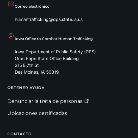
Correo electrónico
humantrafficking@dps.state.ia.us
Iowa Office to Combat Human Trafficking
Iowa Department of Public Safety (DPS)
Oran Pape State Office Building
215 E 7th St
Des Moines
,
IA
50319
OBTENER AYUDA
Footer
Denunciar la trata de
personas
Ubicaciones certificadas
CONTACTO