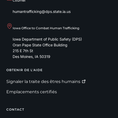
Courriel
humantrafficking@dps.state.ia.us
Iowa Office to Combat Human Trafficking
Iowa Department of Public Safety (DPS)
Oran Pape State Office Building
215 E 7th St
Des Moines
,
IA
50319
OBTENIR DE L'AIDE
Footer
Signaler la traite des êtres
humains
Emplacements certifiés
CONTACT