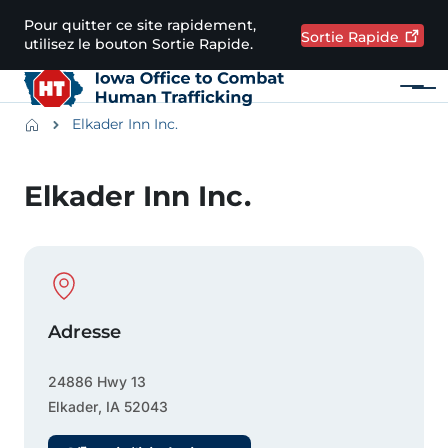
Passer au contenu principal
Pour quitter ce site rapidement,
Sortie
Rapide
utilisez le bouton Sortie Rapide.
Menu
Main navigation
Breadcrumbs
Elkader Inn Inc.
Zone d'alerte
Elkader Inn Inc.
Physical Location
Adresse
24886 Hwy 13
Elkader
,
IA
52043