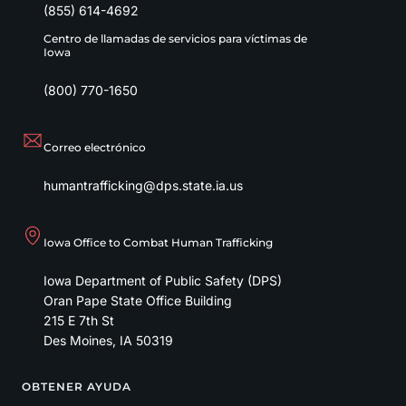
(855) 614-4692
Centro de llamadas de servicios para víctimas de
Iowa
(800) 770-1650
Correo electrónico
humantrafficking@dps.state.ia.us
Iowa Office to Combat Human Trafficking
Iowa Department of Public Safety (DPS)
Oran Pape State Office Building
215 E 7th St
Des Moines
,
IA
50319
OBTENER AYUDA
Footer