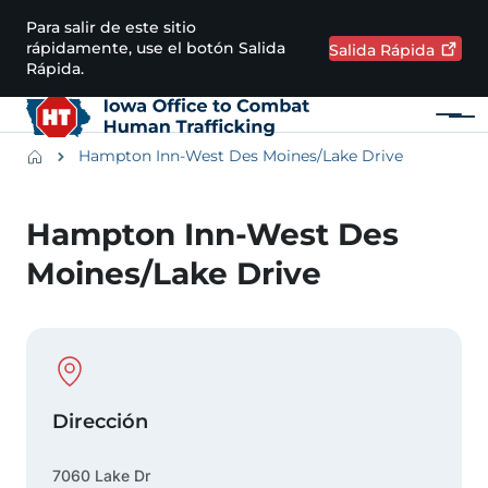
Pasar al contenido principal
Para salir de este sitio
rápidamente, use el botón Salida
Salida
Rápida
Rápida.
Menú
Main navigation
Breadcrumbs
Hampton Inn-West Des Moines/Lake Drive
Región de alertas
Hampton Inn-West Des
Moines/Lake Drive
Physical Location
Dirección
7060 Lake Dr