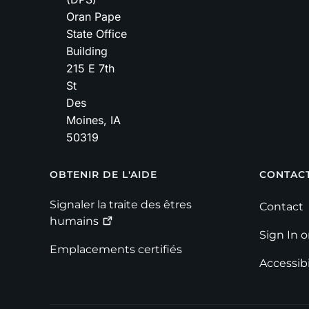
Oran Pape
State Office
Building
215 E 7th
St
Des
Moines
,
IA
50319
Footer
OBTENIR DE L'AIDE
CONTAC
Signaler la traite des êtres
Contact
humains
Sign In 
Emplacements certifiés
Accessibi