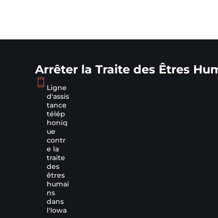
Arrêter la Traite des Êtres Hu
Ligne
d'assis
tance
télép
honiq
ue
contr
e la
traite
des
êtres
humai
ns
dans
l'Iowa