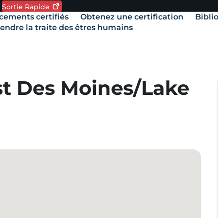
Sortie
Rapide
de langue. Langue actuelle:
ements certifiés
Obtenez une certification
Bibli
our
vigation
uitter
ndre la traite des êtres humains
e
ite
apidement,
tilisez
e
t Des Moines/Lake
outon
ortie
apide.